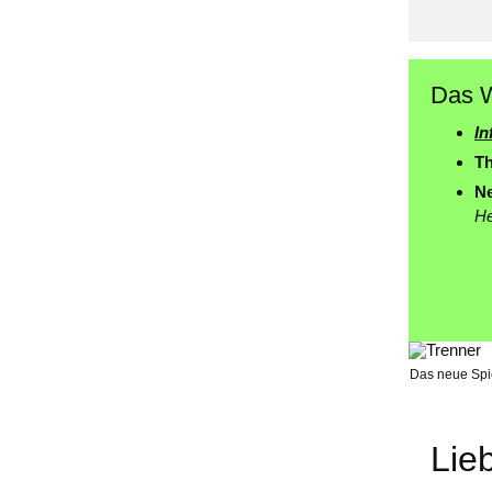
Das W
In
Th
N
H
Das neue Spie
Lie