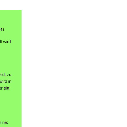
en
t wird
ld, zu
wird in
 tritt
mine: