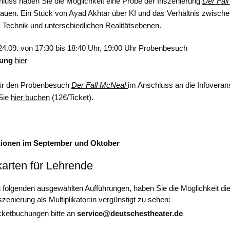
luss haben Sie die Möglichkeit eine Probe der Inszenierung
Der Fal
uen. Ein Stück von Ayad Akhtar über KI und das Verhältnis zwisch
Technik und unterschiedlichen Realitätsebenen.
4.09. von 17:30 bis 18:40 Uhr, 19:00 Uhr Probenbesuch
ung
hier
für den Probenbesuch
Der Fall McNeal
im Anschluss an die Infoveran
Sie
hier buchen
(12€/Ticket).
tionen im September und Oktober
karten für Lehrende
 folgenden ausgewählten Aufführungen, haben Sie die Möglichkeit di
szenierung als Multiplikator:in vergünstigt zu sehen:
cketbuchungen bitte an
service@deutschestheater.de