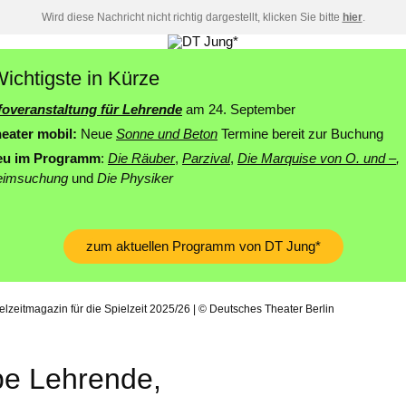
Wird diese Nachricht nicht richtig dargestellt, klicken Sie bitte
hier
.
ichtigste in Kürze
foveranstaltung für Lehrende
am 24. September
eater mobil:
Neue
Sonne und Beton
Termine bereit zur Buchung
eu im
Programm
:
Die Räuber
,
Parzival
,
Die Marquise von O. und –
,
eimsuchung
und
Die Physiker
zum aktuellen Programm von DT Jung*
lzeitmagazin für die Spielzeit 2025/26 | © Deutsches Theater Berlin
be Lehrende,