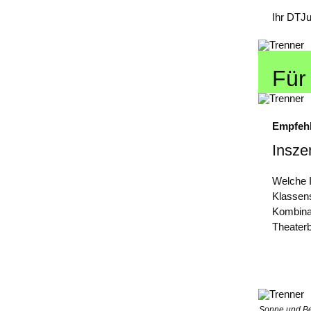
Ihr DTJ
Für
Empfeh
Insze
Welche I
Klassens
Kombina
Theater
Sonne und B