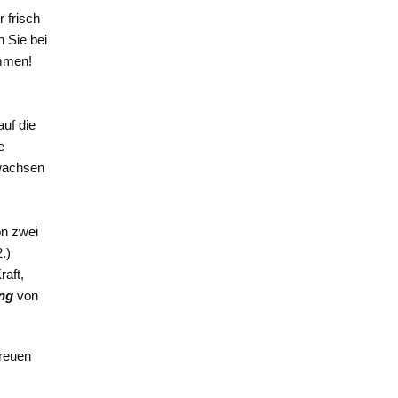
 frisch
 Sie bei
kommen!
uf die
e
rwachsen
n zwei
.)
raft,
ng
von
reuen