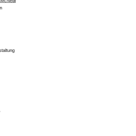
l McNea
l
en
staltung
e