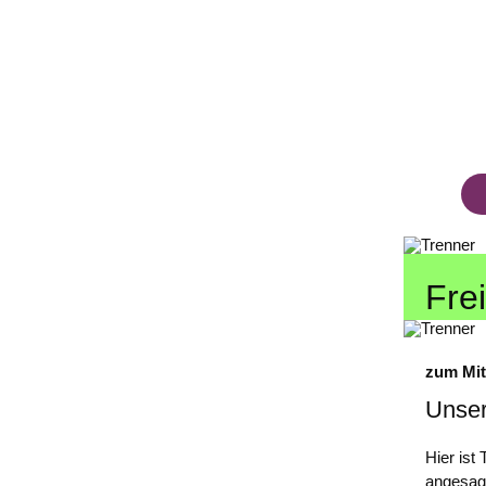
Fre
zum Mi
Unse
Hier ist
angesag