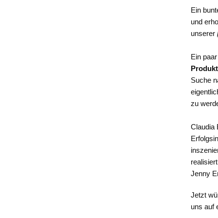
Ein bunt
und erh
unserer
Ein paar
Produk
Suche na
eigentli
zu werd
Claudia 
Erfolgsi
inszeni
realisier
Jenny E
Jetzt wü
uns auf