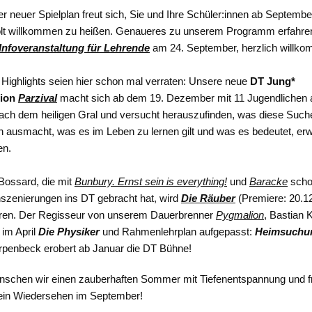
er neuer Spielplan freut sich, Sie und Ihre Schüler:innen ab September
olt willkommen zu heißen. Genaueres zu unserem Programm erfahren
Infoveranstaltung für Lehrende
am 24. September, herzlich will
 Highlights seien hier schon mal verraten: Unsere neue
DT Jung*
tion
Parzival
macht sich ab dem 19. Dezember mit 11 Jugendlichen a
ch dem heiligen Gral und versucht herauszufinden, was diese Such
ch ausmacht, was es im Leben zu lernen gilt und was es bedeutet, e
en.
Bossard, die mit
Bunbury. Ernst sein is everything!
und
Baracke
scho
nszenierungen ins DT gebracht hat, wird
Die Räuber
(Premiere: 20.12
eren. Der Regisseur von unserem Dauerbrenner
Pygmalion
, Bastian K
t im April
Die Physiker
und Rahmenlehrplan aufgepasst:
Heimsuchu
rpenbeck erobert ab Januar die DT Bühne!
nschen wir einen zauberhaften Sommer mit Tiefenentspannung und f
 ein Wiedersehen im September!