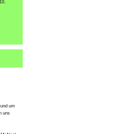
.10.
 rund um
n uns