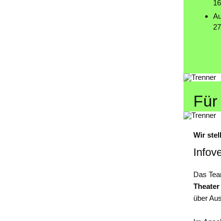
16
Au
27
Für
Wir ste
Infov
Das Team
Theater
über Aus