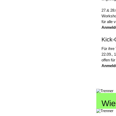
27.& 28
Worksho
für alle
Anmel
Kick-
Für ihre
22.09., 
offen fü
Anmeld
Wie