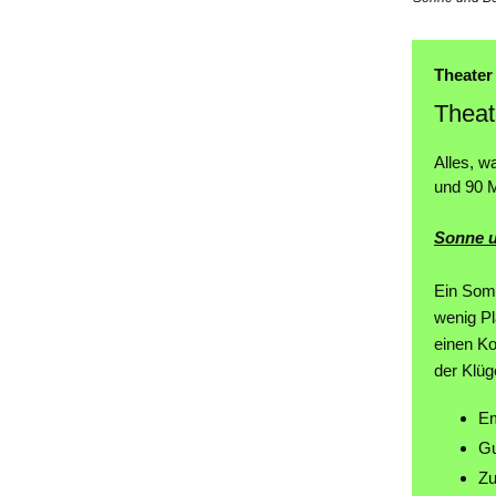
Theater
Theat
Alles, w
und 90 M
Sonne 
Ein Somm
wenig Pl
einen Ko
der Klüg
Em
Gu
Zu